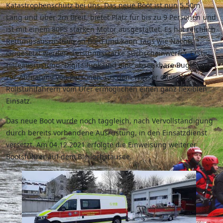
Katastrophenschutz bei uns. Das neue Boot ist nun 5,50m
Lang und über 2m Breit, bietet Platz für bis zu 9 Personen und
ist mit einem 80PS starken Motor ausgestattet. Es hat reichlich
Rettungsausrüstung an Bord und kann Tags wie Nachts
eingesetzt werden. Leistungsstarke Suchscheinwerfer, Erste
Hilfeausrüstung, Digitalfunk und eine absenkbare Bugklappe
zur Aufnahme von Personen aus dem Wasser oder z.B.
Rollstuhlfahrern vom Ufer ermöglichen einen ganz flexiblen
Einsatz.
Das neue Boot wurde noch taggleich, nach Vervollständigung
durch bereits vorhandene Ausrüstung, in den Einsatzdienst
versetzt. Am 04.12.2021 erfolgte die Einweisung weiterer
Bootsführer auf dem Bleilochstausee.