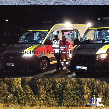
Aktuell
04. DEZEMBER 2021
Katastrophenschutzboot (ab 2021)
[Erfurt 01.12.2021] Anfang Dezember wurden in Erfurt acht
neue Rettungsboote für den Katastrophenschutz in Thüringen
ausgeliefert. Vier Stück erhielten die verschiedenen
Wasserrettungsstaffeln der DRK Wasserwacht Thüringen.
Eines davon konten wir für die Staffel im Saale-Orla-Kreis in
Empfang nehmen und sogleich die erste Probefahrt auf dem
Alperstädter See machen. Diese neue Boot ersetzt ein 10
Jahre altes ganz ähnliches Motorrettungsboot für den